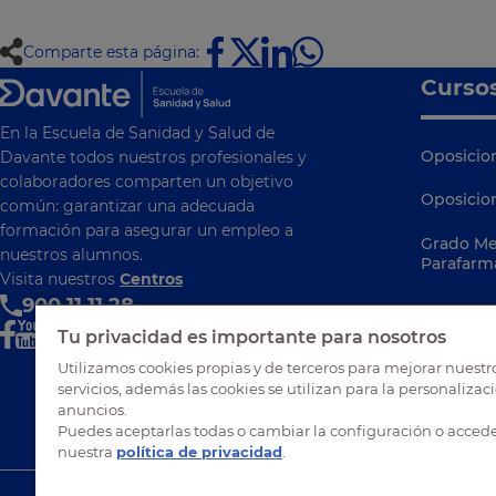
Comparte esta página:
Curso
En la Escuela de Sanidad y Salud de
Oposicion
Davante todos nuestros profesionales y
colaboradores comparten un objetivo
Oposicio
común: garantizar una adecuada
formación para asegurar un empleo a
Grado Me
nuestros alumnos.
Parafarm
Visita nuestros
Centros
900 11 11 28
Tu privacidad es importante para nosotros
Utilizamos cookies propias y de terceros para mejorar nuestr
servicios, además las cookies se utilizan para la personalizac
anuncios.
Puedes aceptarlas todas o cambiar la configuración o accede
nuestra
política de privacidad
.