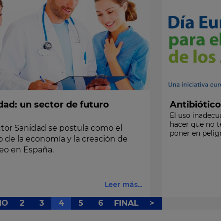
dad: un sector de futuro
Antibiótico
El uso inadecu
hacer que no t
ctor Sanidad se postula como el
poner en pelig
o de la economía
y la creación de
eo
en España.
Leer más...
IO
2
3
4
5
6
FINAL
>