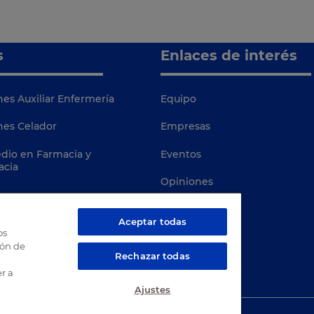
s
Enlaces de interés
es Auxiliar Enfermería
Equipo
nes Celador
Empresas
dio en Farmacia y
Eventos
acia
Opiniones
Blog
Aceptar todas
os
MasterD
ión de
Rechazar todas
Davante
r a
Ajustes