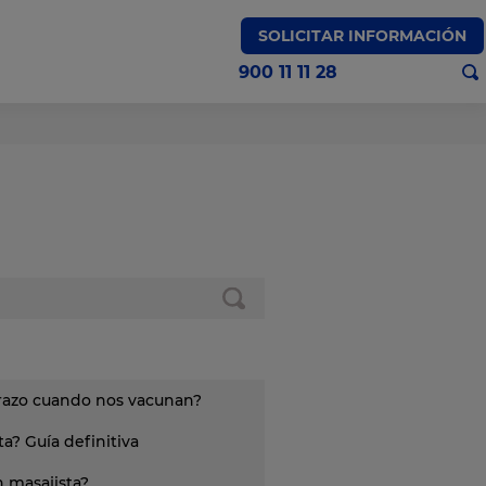
SOLICITAR INFORMACIÓN
900 11 11 28
Medicina Nuclear
brazo cuando nos vacunan?
a? Guía definitiva
 masajista?