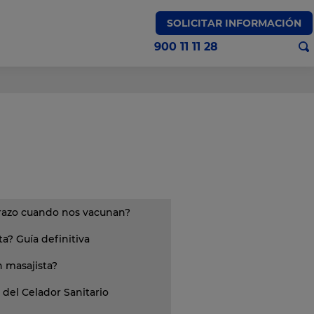
SOLICITAR INFORMACIÓN
900 11 11 28
Medicina Nuclear
brazo cuando nos vacunan?
a? Guía definitiva
 masajista?
 del Celador Sanitario