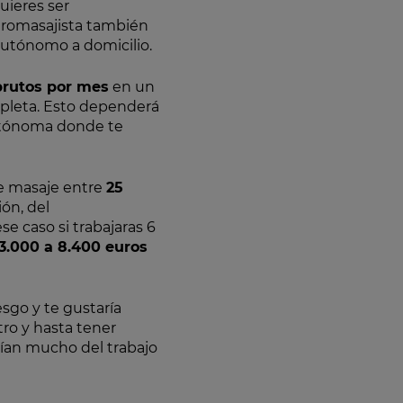
uieres ser
iromasajista también
 autónomo a domicilio.
brutos por mes
en un
pleta. Esto dependerá
autónoma donde te
de masaje entre
25
ón, del
se caso si trabajaras 6
3.000 a 8.400 euros
esgo y te gustaría
tro y hasta tener
rían mucho del trabajo