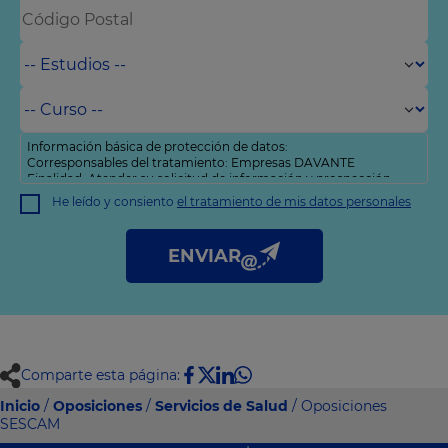
Información básica de protección de datos:
Corresponsables del tratamiento: Empresas DAVANTE
Finalidad: Atender su solicitud de información y prospección
comercial
He leído y consiento
el tratamiento de mis datos personales
Derechos: Puede acceder, rectificar y suprimir sus datos, así
como otros derechos tal y como se explica en nuestra
política
de privacidad
.
ENVIAR
Comparte esta página:
Inicio
/
Oposiciones
/
Servicios de Salud
/ Oposiciones
SESCAM