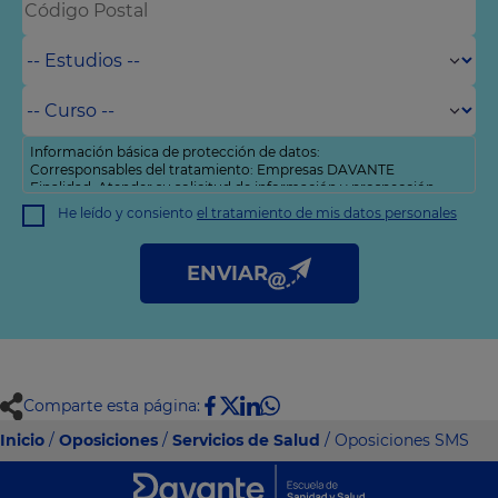
Información básica de protección de datos:
Corresponsables del tratamiento: Empresas DAVANTE
Finalidad: Atender su solicitud de información y prospección
comercial
He leído y consiento
el tratamiento de mis datos personales
Derechos: Puede acceder, rectificar y suprimir sus datos, así
como otros derechos tal y como se explica en nuestra
política
de privacidad
.
ENVIAR
Comparte esta página:
Inicio
/
Oposiciones
/
Servicios de Salud
/ Oposiciones SMS