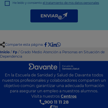
comercial
He leído y consiento
el tratamiento de mis datos personales
Derechos: Puede acceder, rectificar y suprimir sus datos, así
como otros derechos tal y como se explica en nuestra
política
de privacidad
.
ENVIAR
Comparte esta página:
Inicio
/
Fp
/ Grado Medio Atención a Personas en Situación de
Dependencia
En la Escuela de Sanidad y Salud de Davante todos
nuestros profesionales y colaboradores comparten un
objetivo común: garantizar una adecuada formación
para asegurar un empleo a nuestros alumnos.
Visita nuestros
Centros
900 11 11 28