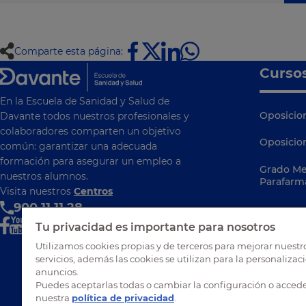
Comparte esta página:
Curso
En la Escuela de Sanidad y Salud de
Oposicion
Davante todos nuestros profesionales y
colaboradores comparten un objetivo
Oposicio
común: garantizar una adecuada
formación para asegurar un empleo a
Grado Me
nuestros alumnos.
Parafarm
Visita nuestros
Centros
900 11 11 28
Tu privacidad es importante para nosotros
Utilizamos cookies propias y de terceros para mejorar nuestr
servicios, además las cookies se utilizan para la personalizac
anuncios.
Puedes aceptarlas todas o cambiar la configuración o accede
nuestra
política de privacidad
.