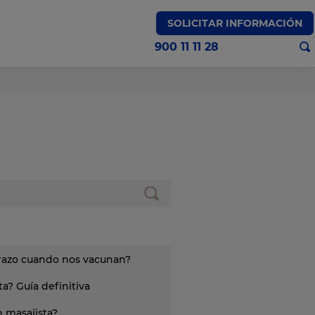
SOLICITAR INFORMACIÓN
900 11 11 28
Medicina Nuclear
brazo cuando nos vacunan?
a? Guía definitiva
 masajista?