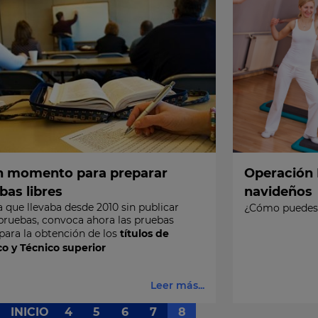
 momento para preparar
Operación 
bas libres
navideños
 que llevaba desde 2010 sin publicar
¿Cómo puedes 
pruebas, convoca ahora las pruebas
para la obtención de los
títulos de
co y Técnico superior
Leer más...
INICIO
4
5
6
7
8