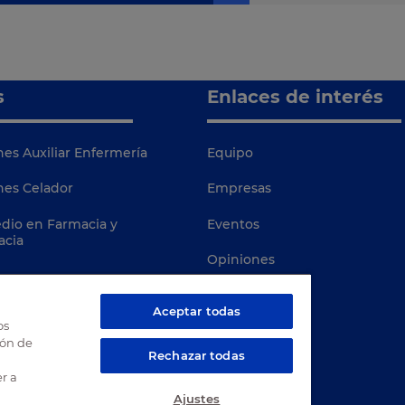
s
Enlaces de interés
es Auxiliar Enfermería
Equipo
nes Celador
Empresas
dio en Farmacia y
Eventos
acia
Opiniones
Blog
Aceptar todas
os
MasterD
ión de
Rechazar todas
Davante
r a
Ajustes