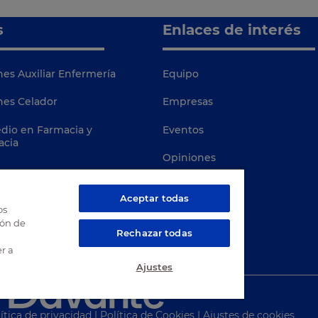
s
Enlaces de interés
es Auxiliar Enfermería
Equipo
nes Celador
Empresas
dio en Farmacia y
Eventos
acia
Opiniones
Blog
Aceptar todas
os
MasterD
ión de
Rechazar todas
Davante
r a
Ajustes
ítica de privacidad
|
Política de Cookies
|
Ajustes de cookies