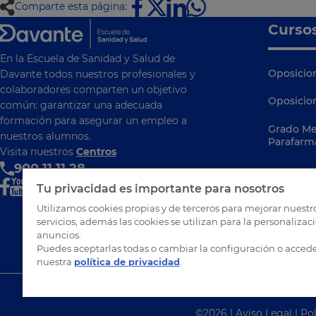
Comparte esta página:
Curso
En la Escuela de Sanidad y Salud de
Oposicion
Davante todos nuestros profesionales y
colaboradores comparten un objetivo
Oposicio
común: garantizar una adecuada
formación para asegurar un empleo a
Grado Me
nuestros alumnos.
Parafarm
Visita nuestros
Centros
900 11 11 28
Tu privacidad es importante para nosotros
Utilizamos cookies propias y de terceros para mejorar nuestr
servicios, además las cookies se utilizan para la personalizac
anuncios.
Puedes aceptarlas todas o cambiar la configuración o accede
nuestra
política de privacidad
.
©
2026
|
Aviso Legal
|
Pol