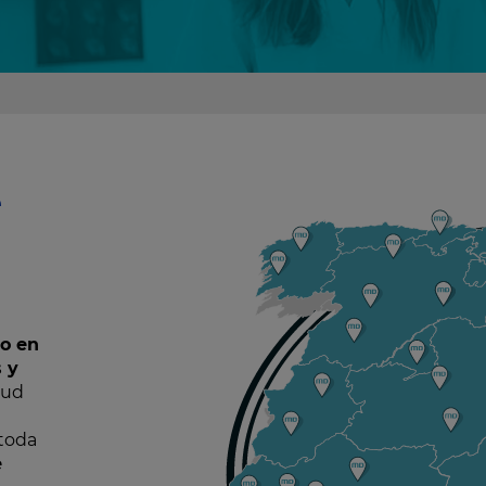
e
n
jo en
s y
lud
 toda
e