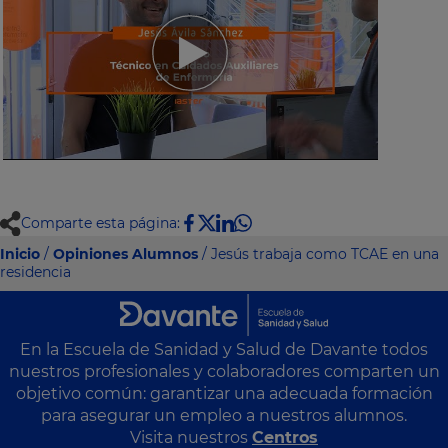
Comparte esta página:
Inicio
/
Opiniones Alumnos
/ Jesús trabaja como TCAE en una
residencia
En la Escuela de Sanidad y Salud de Davante todos
nuestros profesionales y colaboradores comparten un
objetivo común: garantizar una adecuada formación
para asegurar un empleo a nuestros alumnos.
Visita nuestros
Centros