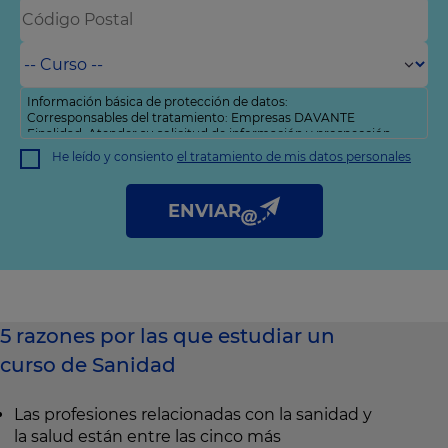
Información básica de protección de datos:
Corresponsables del tratamiento: Empresas DAVANTE
Finalidad: Atender su solicitud de información y prospección
comercial
He leído y consiento
el tratamiento de mis datos personales
Derechos: Puede acceder, rectificar y suprimir sus datos, así
como otros derechos tal y como se explica en nuestra
política
de privacidad
.
ENVIAR
5 razones por las que estudiar un
curso de Sanidad
Las profesiones relacionadas con la sanidad y
la salud están entre las cinco más