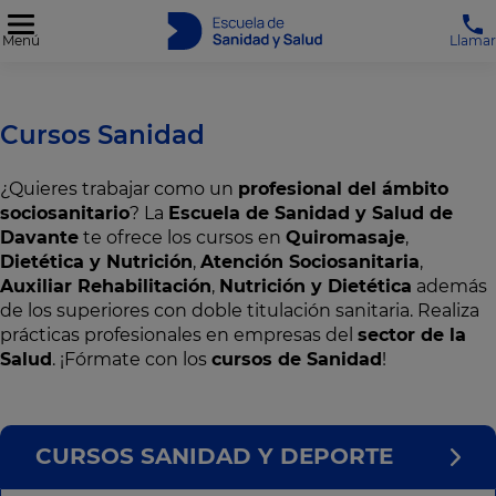
Menú
Llamar
Cursos Sanidad
¿Quieres trabajar como un
profesional del ámbito
sociosanitario
? La
Escuela de Sanidad y Salud de
Davante
te ofrece los cursos en
Quiromasaje
,
Dietética y Nutrición
,
Atención Sociosanitaria
,
Auxiliar Rehabilitación
,
Nutrición y Dietética
además
de los superiores con doble titulación sanitaria. Realiza
prácticas profesionales en empresas del
sector de la
Salud
. ¡Fórmate con los
cursos de Sanidad
!
CURSOS SANIDAD Y DEPORTE